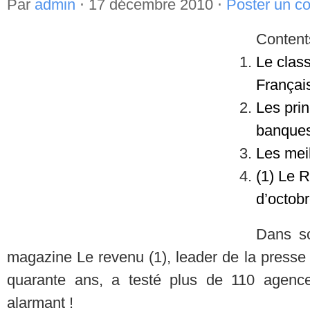
Par
admin
⋅
17 décembre 2010
⋅
Poster un c
Content
Le clas
Françai
Les prin
banque
Les mei
(1) Le 
d’octob
Dans so
magazine Le revenu (1), leader de la presse 
quarante ans, a testé plus de 110 agence
alarmant !