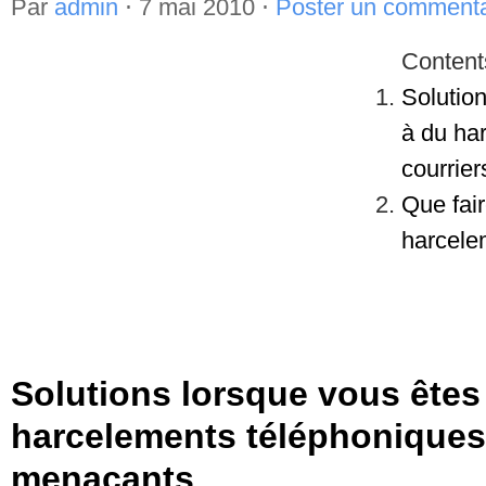
Par
admin
⋅
7 mai 2010
⋅
Poster un commenta
Content
Solutio
à du ha
courrie
Que fair
harcele
Solutions lorsque vous êtes
harcelements téléphoniques 
menacants