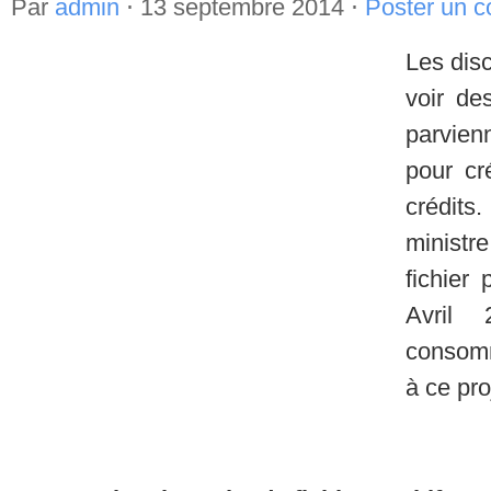
Par
admin
⋅
13 septembre 2014
⋅
Poster un 
Les dis
voir de
parvien
pour cr
crédits
ministre
fichier 
Avril 
consomm
à ce pro